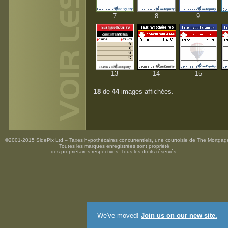
7
8
9
13
14
15
18
de
44
images affichées.
©2001-2015 SidePix Ltd –
Taxes hypothécaires concurrentiels
, une courtoisie de
The Mortgag
Toutes les marques enregistrées sont propriété
des propriétaires respectives. Tous les droits réservés.
We've moved!
Join us on our new site.