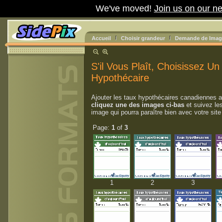
We've moved!
Join us on our ne
Accueil
Choisir grandeur
Demande de Image
S'il Vous Plaît, Choisissez U
Hypothécaire
Ajouter les taux hypothécaires canadiennes a
cliquez une des images ci-bas
et suivez le
image qui pourra paraître bien avec votre sit
Page:
1
of
3
1
2
3