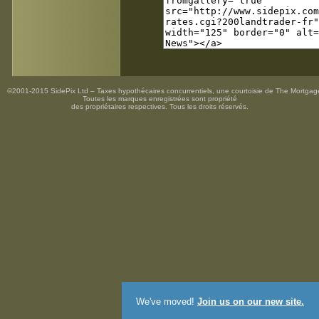
©2001-2015 SidePix Ltd –
Taxes hypothécaires concurrentiels
, une courtoisie de
The Mortgag
Toutes les marques enregistrées sont propriété
des propriétaires respectives. Tous les droits réservés.
We've moved!
Join us on our new site.