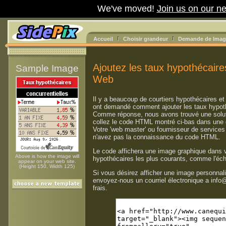
We've moved!
Join us on our ne
Accueil
Choisir grandeur
Demande de Image
Ajoutez les taux hypothécaire
Sample Image
Web
Il y a beaucoup de courtiers hypothécaires e
ont demandé comment ajouter les taux hypoth
Comme réponse, nous avons trouvé une solut
collez le code HTML montré ci-bas dans une
Votre 'web master' ou fournisseur de services
n'avez pas la connaissance du code HTML.
Le code affichera une image graphique dans v
Above is how the image will
hypothécaires les plus courants, comme l'écha
appear on your web site.
(Height 150, Width 125)
Si vous désirez afficher une image personnalis
envoyez-nous un courriel électronique a info
frais.